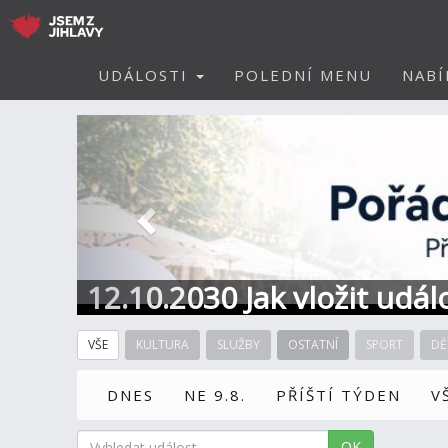
UDÁLOSTI
POLEDNÍ MENU
NABÍ
Předchozí
12.10.2030 Jak vložit udál
VŠE
KULTURA
SLUŽBY
OSTATNÍ
SPORT
DĚ
DNES
NE 9.8.
PŘÍŠTÍ TÝDEN
V
OK