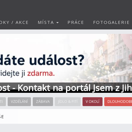
DKY / AKCE
MÍSTA
PRÁCE
FOTOGALERIE
S
ost - Kontakt na portál Jsem z Ji
TI
VZDĚLÁNÍ
ZÁBAVA
JÍDLO & PITÍ
V OKOLÍ
DLOUHODOBÉ
ŠE