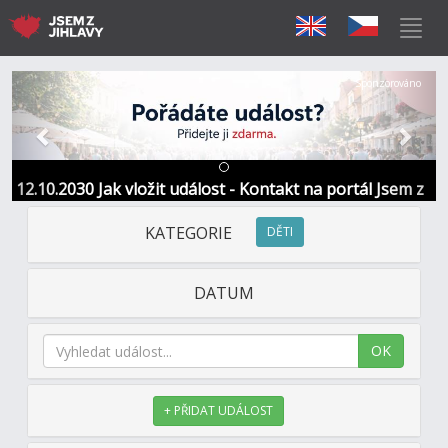
Předchozí
Další
Sponzorováno
12.10.2030 Jak vložit událost - Kontakt na portál Jsem z
Jihlavy
KATEGORIE
DĚTI
DATUM
OK
+ PŘIDAT UDÁLOST