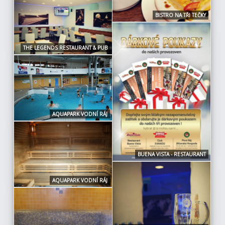
BISTRO NA TŘI TEČKY
THE LEGENDS RESTAURANT & PUB
AQUAPARK VODNÍ RÁJ
BUENA VISTA - RESTAURANT
AQUAPARK VODNÍ RÁJ