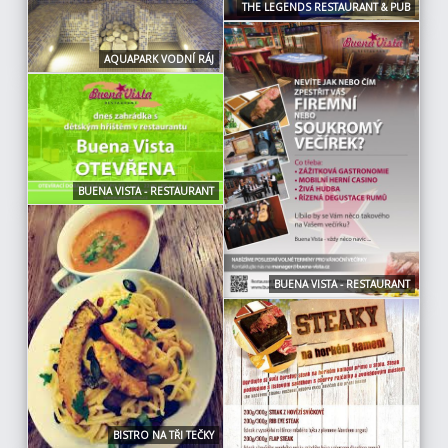
THE LEGENDS RESTAURANT & PUB
AQUAPARK VODNÍ RÁJ
BUENA VISTA - RESTAURANT
BUENA VISTA - RESTAURANT
BISTRO NA TŘI TEČKY