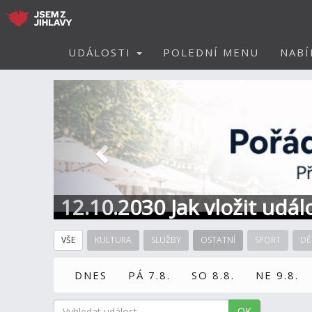
UDÁLOSTI
POLEDNÍ MENU
NABÍ
Předchozí
12.10.2030 Jak vložit udál
VŠE
KULTURA
SLUŽBY
OSTATNÍ
SPORT
DĚ
DNES
PÁ 7.8.
SO 8.8.
NE 9.8.
OK