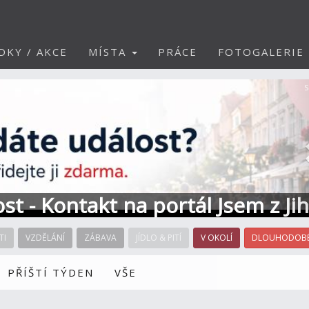
DKY / AKCE
MÍSTA
PRÁCE
FOTOGALERIE
S
ost - Kontakt na portál Jsem z Ji
TI
VZDĚLÁNÍ
ZÁBAVA
JÍDLO & PITÍ
V OKOLÍ
DLOUHODOBÉ
PŘÍŠTÍ TÝDEN
VŠE