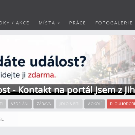
DKY / AKCE
MÍSTA
PRÁCE
FOTOGALERIE
S
ost - Kontakt na portál Jsem z Ji
TI
VZDĚLÁNÍ
ZÁBAVA
JÍDLO & PITÍ
V OKOLÍ
DLOUHODOBÉ
ŠE