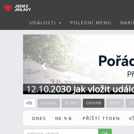
UDÁLOSTI
POLEDNÍ MENU
NABÍ
Předchozí
12.10.2030 Jak vložit udál
VŠE
KULTURA
SLUŽBY
OSTATNÍ
SPORT
DĚ
DNES
NE 9.8.
PŘÍŠTÍ TÝDEN
V
OK