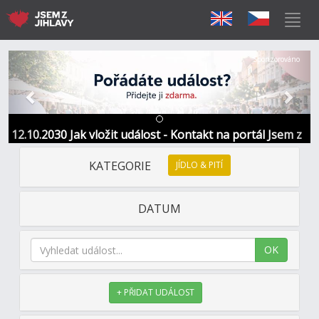
Předchozí
Další
Sponzorováno
12.10.2030 Jak vložit událost - Kontakt na portál Jsem z
Jihlavy
KATEGORIE
JÍDLO & PITÍ
DATUM
OK
+ PŘIDAT UDÁLOST