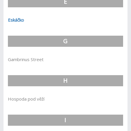
E
Eskáčko
G
Gambrinus Street
H
Hospoda pod věží
I