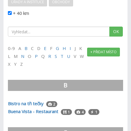
ÚŘADY A INSTITUCE
OBCHODY
+ 40 km
OK
0-9 A
B
C D
E
F
G
H
I
J K
+ PŘIDAT MÍSTO
L M
N
O
P
Q
R
S
T
U
V W
X Y Z
B
Bistro na tři tečky
2
Buena Vista - Restaurant
1
4
1