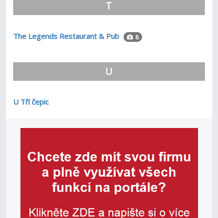
T
The Legends Restaurant & Pub
8
U
U Tří čepic