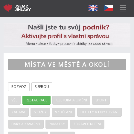
MÍSTA VE MĚSTĚ A OKOLÍ
ROZVOZ
S SEBOU
VŠE
RESTAURACE
KULTURA A UMĚNÍ
SPORT
ZÁBAVA
SLUŽBY
VZDĚLÁNÍ
HOTELY A UBYTOVÁNÍ
BARY A KAVÁRNY
PAMÁTKY
ZDRAVOTNICTVÍ