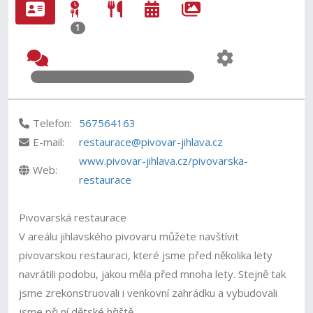
1
Telefon:
567564163
E-mail:
restaurace@pivovar-jihlava.cz
www.pivovar-jihlava.cz/pivovarska-
Web:
restaurace
Pivovarská restaurace
V areálu jihlavského pivovaru můžete navštívit
pivovarskou restauraci, které jsme před několika lety
navrátili podobu, jakou měla před mnoha lety. Stejně tak
jsme zrekonstruovali i venkovní zahrádku a vybudovali
jsme při ní dětské hřiště.