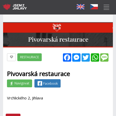
Facebook
Messenger
Twitter
WhatsAp
Mes
RESTAURACE
Pivovarská restaurace
Navigovat
Facebook
Vrchlického 2, Jihlava