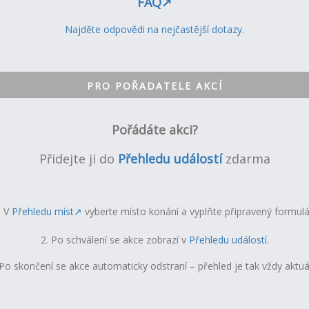
FAQ↗︎
Najděte odpovědi na nejčastější dotazy.
PRO POŘADATELE AKCÍ
Pořádáte akci?
Přidejte ji do
Přehledu událostí
zdarma
.
V
Přehledu míst↗︎
vyberte místo
konání
a vyplňte připravený formulá
2. P
o schválení se akce zobrazí v
Přehledu událostí
.
 Po skončení se akce automaticky odstraní – přehled je tak vždy aktuál