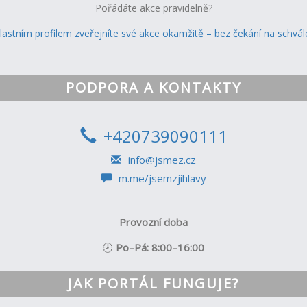
Pořádáte akce pravidelně?
vlastním profilem zveřejníte své akce okamžitě – bez čekání na schvále
PODPORA A KONTAKTY
+420739090111
info@jsmez.cz
m.me/jsemzjihlavy
Provozní doba
🕗
Po–Pá: 8:00–16:00
JAK PORTÁL FUNGUJE?