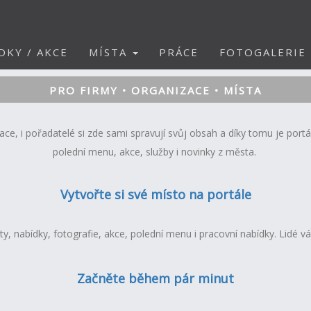
DKY / AKCE
MÍSTA
PRÁCE
FOTOGALERIE
PRO FIRMY • ORGANIZACE • MÍSTA
e, i pořadatelé si zde sami spravují svůj obsah a díky tomu je portál
polední menu, akce, služby i novinky z města.
Vytvořte si své místo na portále
ity, nabídky, fotografie, akce, polední menu i pracovní nabídky. Lidé 
Začněte během pár minut