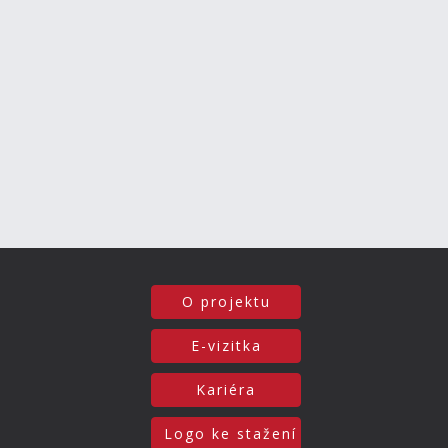
O projektu
E-vizitka
Kariéra
Logo ke stažení