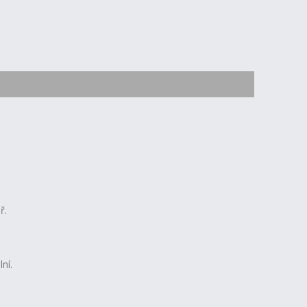
ř.
ní.