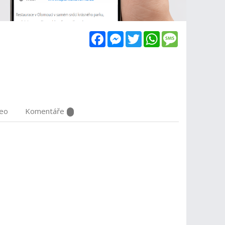
Facebook
Messenger
Twitter
WhatsApp
Message
deo
Komentáře