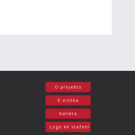
O projektu
E-vizitka
Kariéra
Logo ke stažení