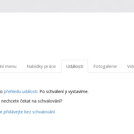
dní menu
Nabídky práce
Události
Fotogalerie
Vi
do
přehledu událostí.
Po schválení ji vystavíme.
 nechcete čekat na schvalování?
 přidávejte bez schvalování.