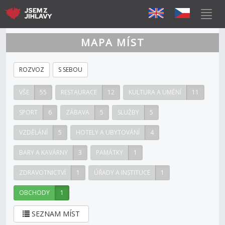
MAPA MÍST
ROZVOZ
S SEBOU
VŠE
55
RESTAURACE
12
KULTURA A UMĚNÍ
11
SPORT
6
ZÁBAVA
5
SLUŽBY
5
VZDĚLÁNÍ
5
HOTELY A UBYTOVÁNÍ
4
BARY A KAVÁRNY
3
PAMÁTKY
1
ZDRAVOTNICTVÍ
1
ÚŘADY A INSTITUCE
1
OBCHODY
1
SEZNAM MÍST