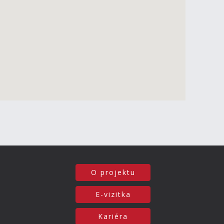
O projektu
E-vizitka
Kariéra