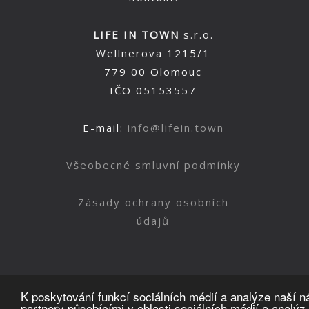
LIFE IN TOWN
s.r.o.
Wellnerova 1215/1
779 00 Olomouc
IČO 05153557
E-mail:
info@lifein.town
Všeobecné smluvní podmínky
Zásady ochrany osobních
údajů
K poskytování funkcí sociálních médií a analýze naší 
partnery působícími v oblasti sociálních médií a analýz