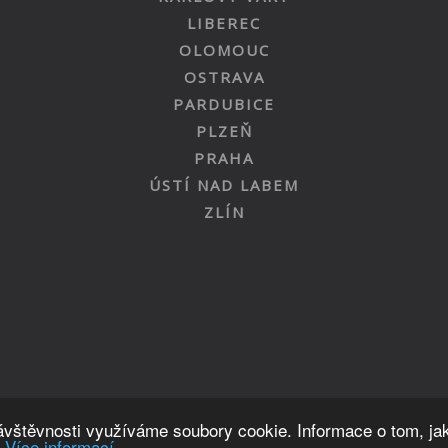
LIBEREC
OLOMOUC
OSTRAVA
PARDUBICE
PLZEŇ
PRAHA
ÚSTÍ NAD LABEM
ZLÍN
Nahoru
návštěvnosti využíváme soubory cookie. Informace o tom, ja
.
Více informací