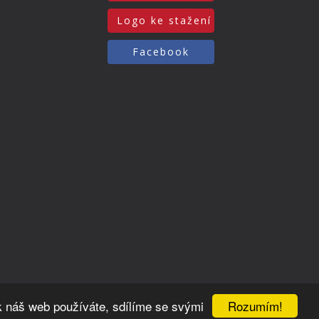
Logo ke stažení
Facebook
Rozumím!
k náš web používáte, sdílíme se svými