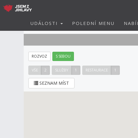
UDÁLOSTI
POLEDNÍ MENU
NABÍ
ROZVOZ
S SEBOU
VŠE
2
SLUŽBY
1
RESTAURACE
1
SEZNAM MÍST