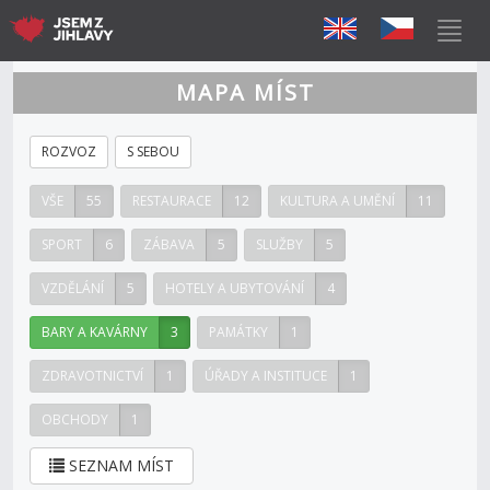
MAPA MÍST
ROZVOZ
S SEBOU
VŠE
55
RESTAURACE
12
KULTURA A UMĚNÍ
11
SPORT
6
ZÁBAVA
5
SLUŽBY
5
VZDĚLÁNÍ
5
HOTELY A UBYTOVÁNÍ
4
BARY A KAVÁRNY
3
PAMÁTKY
1
ZDRAVOTNICTVÍ
1
ÚŘADY A INSTITUCE
1
OBCHODY
1
SEZNAM MÍST