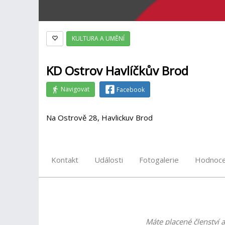
KULTURA A UMĚNÍ
KD Ostrov Havlíčkův Brod
Navigovat
Facebook
Na Ostrově 28, Havlickuv Brod
Kontakt
Události
Fotogalerie
Hodnoce
Máte placené členství a