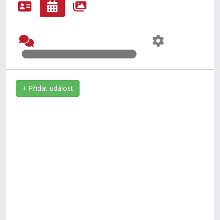
+ Přidat událost
---