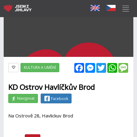
Facebook
Messenger
Twitter
WhatsAp
Mes
KULTURA A UMĚNÍ
KD Ostrov Havlíčkův Brod
Navigovat
Facebook
Na Ostrově 28, Havlickuv Brod