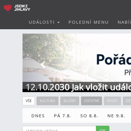
UDÁLOSTI
POLEDNÍ MENU
NABÍ
Předchozí
12.10.2030 Jak vložit udál
VŠE
KULTURA
SLUŽBY
OSTATNÍ
SPORT
DĚ
DNES
PÁ 7.8.
SO 8.8.
NE 9.8.
OK