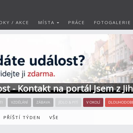
DKY / AKCE
MÍSTA
PRÁCE
FOTOGALERIE
S
ost - Kontakt na portál Jsem z Ji
TI
VZDĚLÁNÍ
ZÁBAVA
JÍDLO & PITÍ
V OKOLÍ
DLOUHODOBÉ
PŘÍŠTÍ TÝDEN
VŠE