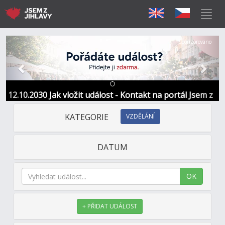
Předchozí
Další
Sponzorováno
12.10.2030 Jak vložit událost - Kontakt na portál Jsem z
Jihlavy
KATEGORIE
VZDĚLÁNÍ
DATUM
OK
+ PŘIDAT UDÁLOST