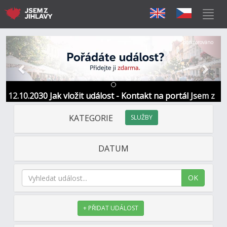
Předchozí
Další
Sponzorováno
12.10.2030 Jak vložit událost - Kontakt na portál Jsem z
Jihlavy
KATEGORIE
SLUŽBY
DATUM
OK
+ PŘIDAT UDÁLOST