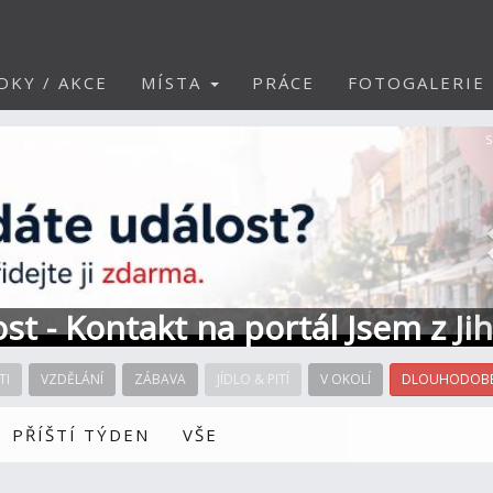
DKY / AKCE
MÍSTA
PRÁCE
FOTOGALERIE
S
ost - Kontakt na portál Jsem z Ji
TI
VZDĚLÁNÍ
ZÁBAVA
JÍDLO & PITÍ
V OKOLÍ
DLOUHODOBÉ
PŘÍŠTÍ TÝDEN
VŠE