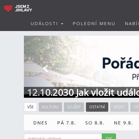
UDÁLOSTI
POLEDNÍ MENU
NABÍ
Předchozí
12.10.2030 Jak vložit udál
VŠE
KULTURA
SLUŽBY
OSTATNÍ
SPORT
DĚ
DNES
PÁ 7.8.
SO 8.8.
NE 9.8.
OK