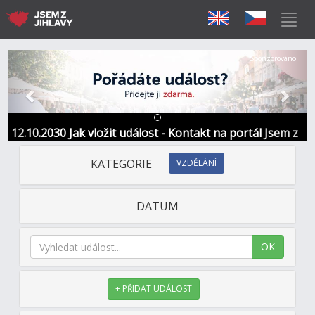
Předchozí
Další
Sponzorováno
12.10.2030 Jak vložit událost - Kontakt na portál Jsem z
Jihlavy
KATEGORIE
VZDĚLÁNÍ
DATUM
OK
+ PŘIDAT UDÁLOST