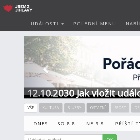
UDÁLOSTI
POLEDNÍ MENU
NABÍ
Předchozí
12.10.2030 Jak vložit udál
VŠE
KULTURA
SLUŽBY
OSTATNÍ
SPORT
DĚ
DNES
SO 8.8.
NE 9.8.
PŘÍŠTÍ 
OK