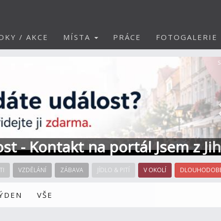
DKY / AKCE
MÍSTA
PRÁCE
FOTOGALERIE
S
ost - Kontakt na portál Jsem z Ji
TI
VZDĚLÁNÍ
ZÁBAVA
JÍDLO & PITÍ
V OKOLÍ
DLOUHODOBÉ
TÝDEN
VŠE