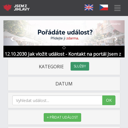
Předchozí
Další
Sponzorováno
12.10.2030 Jak vložit událost - Kontakt na portál Jsem z
Jihlavy
KATEGORIE
SLUŽBY
DATUM
OK
+ PŘIDAT UDÁLOST