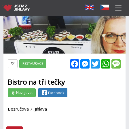
Facebook
Messenger
Twitter
WhatsAp
Mes
RESTAURACE
Bistro na tři tečky
Navigovat
Facebook
Bezručova 7, Jihlava