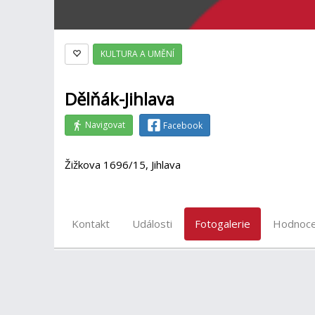
KULTURA A UMĚNÍ
Dělňák-Jihlava
Navigovat
Facebook
Žižkova 1696/15, Jihlava
Kontakt
Události
Fotogalerie
Hodnoce