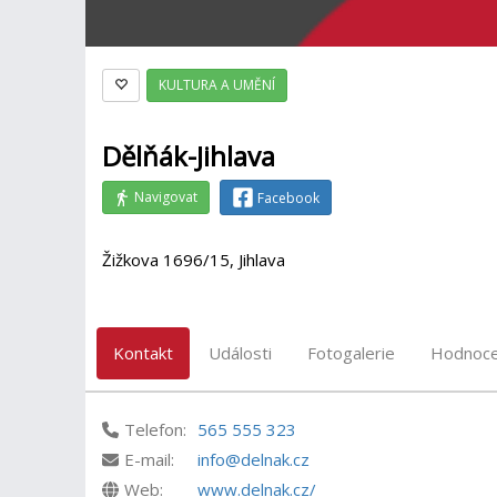
KULTURA A UMĚNÍ
Dělňák-Jihlava
Navigovat
Facebook
Žižkova 1696/15, Jihlava
Kontakt
Události
Fotogalerie
Hodnoce
Telefon:
565 555 323
E-mail:
info@delnak.cz
Web:
www.delnak.cz/