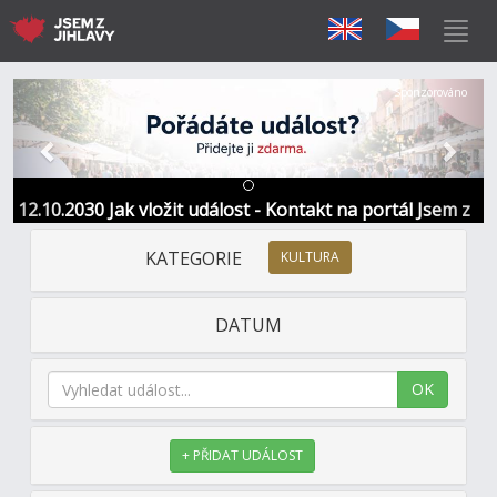
Předchozí
Další
Sponzorováno
12.10.2030 Jak vložit událost - Kontakt na portál Jsem z
Jihlavy
KATEGORIE
KULTURA
DATUM
OK
+ PŘIDAT UDÁLOST