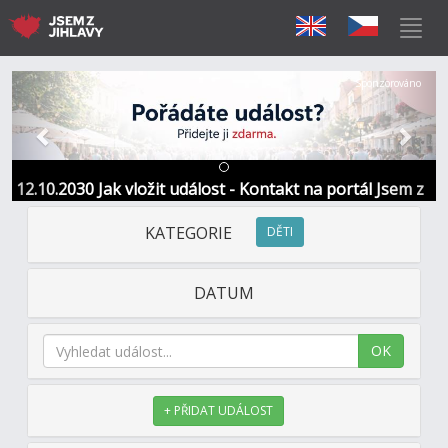
Předchozí
Další
Sponzorováno
12.10.2030 Jak vložit událost - Kontakt na portál Jsem z
Jihlavy
KATEGORIE
DĚTI
DATUM
OK
+ PŘIDAT UDÁLOST