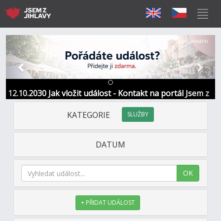
Předchozí
Další
Sponzorováno
12.10.2030 Jak vložit událost - Kontakt na portál Jsem z
Jihlavy
KATEGORIE
SLUŽBY
DATUM
OK
+ PŘIDAT UDÁLOST