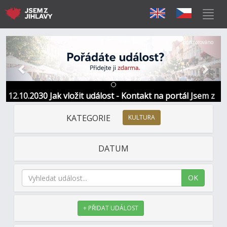
Předchozí
Další
Sponzorováno
12.10.2030 Jak vložit událost - Kontakt na portál Jsem z
Jihlavy
KATEGORIE
KULTURA
DATUM
OK
+ PŘIDAT UDÁLOST