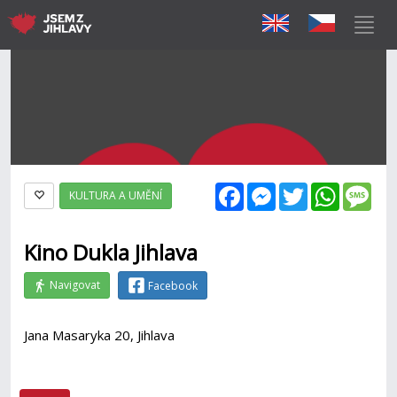
Facebook
Messenger
Twitter
WhatsAp
Mes
KULTURA A UMĚNÍ
Kino Dukla Jihlava
Navigovat
Facebook
Jana Masaryka 20, Jihlava