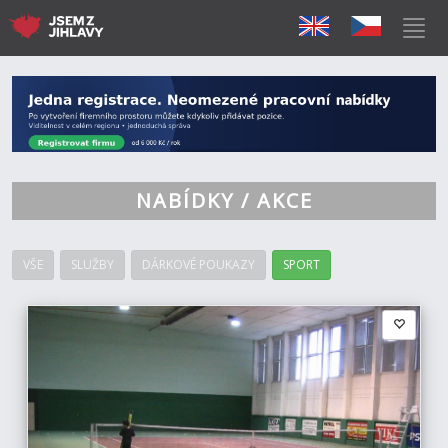
NABÍDKY / AKCE
VŠE
SLUŽBY
DÁRKOVÉ POUKAZY
SPORT