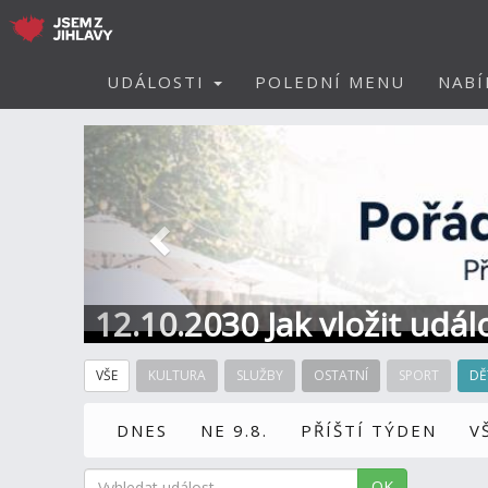
UDÁLOSTI
POLEDNÍ MENU
NABÍ
Předchozí
12.10.2030 Jak vložit udál
VŠE
KULTURA
SLUŽBY
OSTATNÍ
SPORT
DĚ
DNES
NE 9.8.
PŘÍŠTÍ TÝDEN
V
OK