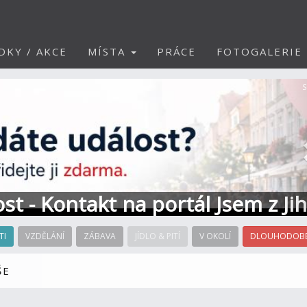
DKY / AKCE
MÍSTA
PRÁCE
FOTOGALERIE
S
ost - Kontakt na portál Jsem z Ji
TI
VZDĚLÁNÍ
ZÁBAVA
JÍDLO & PITÍ
V OKOLÍ
DLOUHODOBÉ
ŠE