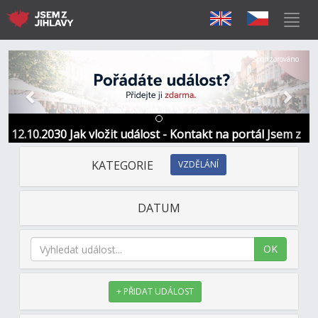
Předchozí
Další
Sponzorováno
12.10.2030 Jak vložit událost - Kontakt na portál Jsem z
Jihlavy
KATEGORIE
VZDĚLÁNÍ
DATUM
OK
+ PŘIDAT UDÁLOST