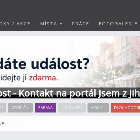
DKY / AKCE
MÍSTA
PRÁCE
FOTOGALERIE
S
ost - Kontakt na portál Jsem z Ji
TI
VZDĚLÁNÍ
ZÁBAVA
JÍDLO & PITÍ
V OKOLÍ
DLOUHODOBÉ
ŠE