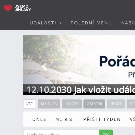
UDÁLOSTI
POLEDNÍ MENU
NABÍ
Předchozí
12.10.2030 Jak vložit udál
VŠE
KULTURA
SLUŽBY
OSTATNÍ
SPORT
DĚ
DNES
NE 9.8.
PŘÍŠTÍ TÝDEN
V
OK