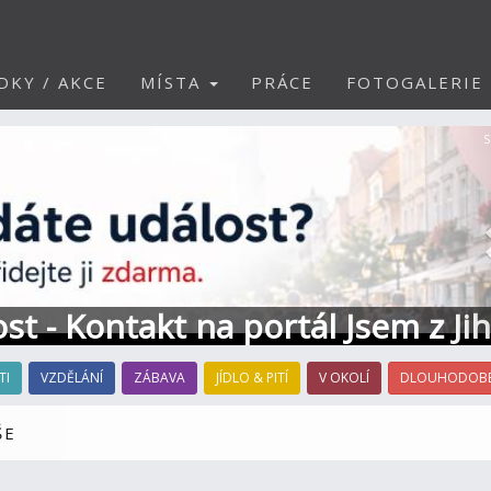
DKY / AKCE
MÍSTA
PRÁCE
FOTOGALERIE
S
ost - Kontakt na portál Jsem z Ji
TI
VZDĚLÁNÍ
ZÁBAVA
JÍDLO & PITÍ
V OKOLÍ
DLOUHODOBÉ
ŠE