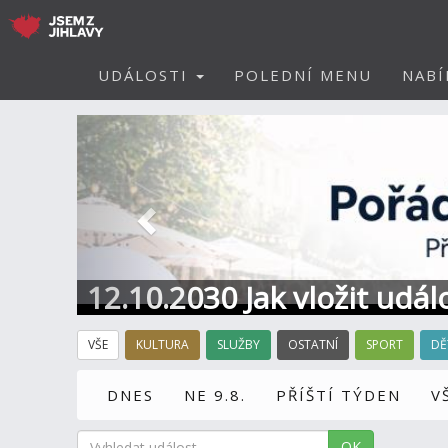
UDÁLOSTI
POLEDNÍ MENU
NABÍ
Předchozí
12.10.2030 Jak vložit udál
VŠE
KULTURA
SLUŽBY
OSTATNÍ
SPORT
DĚ
DNES
NE 9.8.
PŘÍŠTÍ TÝDEN
V
OK