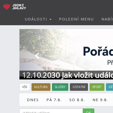
UDÁLOSTI
POLEDNÍ MENU
NABÍ
Předchozí
12.10.2030 Jak vložit udál
VŠE
KULTURA
SLUŽBY
OSTATNÍ
SPORT
DĚ
DNES
PÁ 7.8.
SO 8.8.
NE 9.8.
OK