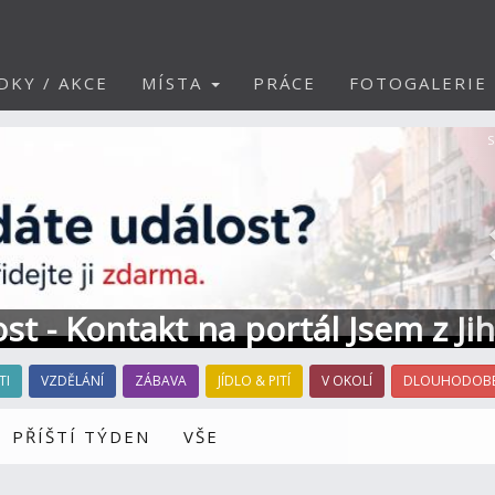
DKY / AKCE
MÍSTA
PRÁCE
FOTOGALERIE
S
ost - Kontakt na portál Jsem z Ji
TI
VZDĚLÁNÍ
ZÁBAVA
JÍDLO & PITÍ
V OKOLÍ
DLOUHODOBÉ
PŘÍŠTÍ TÝDEN
VŠE