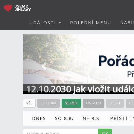
UDÁLOSTI
POLEDNÍ MENU
NABÍ
Předchozí
12.10.2030 Jak vložit udál
VŠE
KULTURA
SLUŽBY
OSTATNÍ
SPORT
DĚ
DNES
SO 8.8.
NE 9.8.
PŘÍŠTÍ 
OK