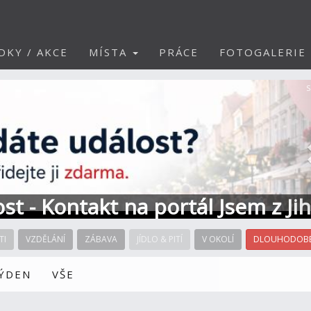
DKY / AKCE
MÍSTA
PRÁCE
FOTOGALERIE
S
ost - Kontakt na portál Jsem z Ji
TI
VZDĚLÁNÍ
ZÁBAVA
JÍDLO & PITÍ
V OKOLÍ
DLOUHODOBÉ
TÝDEN
VŠE