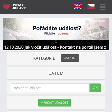
Předchozí
Další
Sponzorováno
12.10.2030 Jak vložit událost - Kontakt na portál Jsem z
Jihlavy
KATEGORIE
OSTATNÍ
DATUM
OK
+ PŘIDAT UDÁLOST