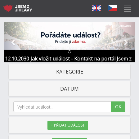
Předchozí
Další
Sponzorováno
12.10.2030 Jak vložit událost - Kontakt na portál Jsem z
Jihlavy
KATEGORIE
DATUM
OK
+ PŘIDAT UDÁLOST