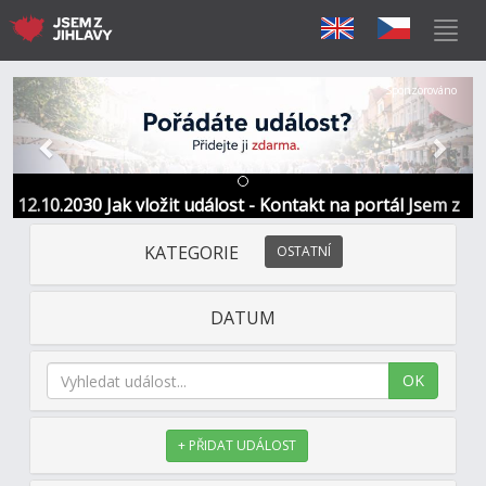
Předchozí
Další
Sponzorováno
12.10.2030 Jak vložit událost - Kontakt na portál Jsem z
Jihlavy
KATEGORIE
OSTATNÍ
DATUM
OK
+ PŘIDAT UDÁLOST