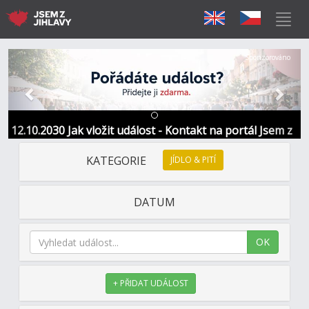
Předchozí
Další
Sponzorováno
12.10.2030 Jak vložit událost - Kontakt na portál Jsem z
Jihlavy
KATEGORIE
JÍDLO & PITÍ
DATUM
OK
+ PŘIDAT UDÁLOST