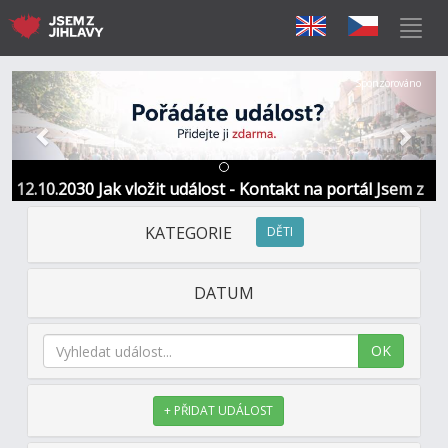
Předchozí
Další
Sponzorováno
12.10.2030 Jak vložit událost - Kontakt na portál Jsem z
Jihlavy
KATEGORIE
DĚTI
DATUM
OK
+ PŘIDAT UDÁLOST