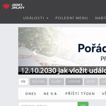
UDÁLOSTI
POLEDNÍ MENU
NABÍ
Předchozí
12.10.2030 Jak vložit udál
VŠE
KULTURA
SLUŽBY
OSTATNÍ
SPORT
DĚ
DNES
NE 9.8.
PŘÍŠTÍ TÝDEN
V
OK