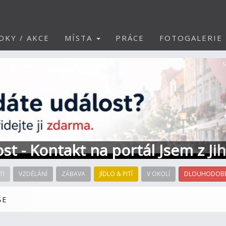
DKY / AKCE
MÍSTA
PRÁCE
FOTOGALERIE
S
ost - Kontakt na portál Jsem z Ji
TI
VZDĚLÁNÍ
ZÁBAVA
JÍDLO & PITÍ
V OKOLÍ
DLOUHODOBÉ
ŠE