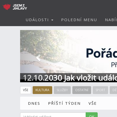
UDÁLOSTI
POLEDNÍ MENU
NABÍ
Předchozí
12.10.2030 Jak vložit udál
VŠE
KULTURA
SLUŽBY
OSTATNÍ
SPORT
DĚ
DNES
PŘÍŠTÍ TÝDEN
VŠE
OK