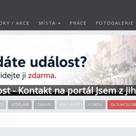
DKY / AKCE
MÍSTA
PRÁCE
FOTOGALERIE
S
ost - Kontakt na portál Jsem z Ji
TI
VZDĚLÁNÍ
ZÁBAVA
JÍDLO & PITÍ
V OKOLÍ
DLOUHODOBÉ