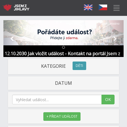
Předchozí
Další
Sponzorováno
12.10.2030 Jak vložit událost - Kontakt na portál Jsem z
Jihlavy
KATEGORIE
DĚTI
DATUM
OK
+ PŘIDAT UDÁLOST