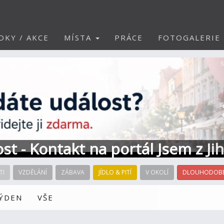
DKY / AKCE
MÍSTA
PRÁCE
FOTOGALERIE
S
ost - Kontakt na portál Jsem z Ji
TI
VZDĚLÁNÍ
ZÁBAVA
JÍDLO & PITÍ
V OKOLÍ
DLOUHODOBÉ
TÝDEN
VŠE