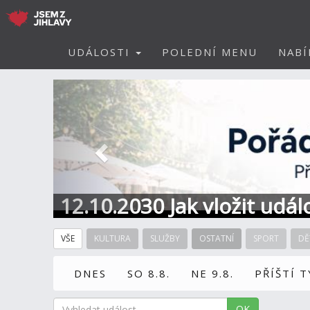
UDÁLOSTI
POLEDNÍ MENU
NABÍ
Předchozí
12.10.2030 Jak vložit udál
VŠE
KULTURA
SLUŽBY
OSTATNÍ
SPORT
DĚ
DNES
SO 8.8.
NE 9.8.
PŘÍŠTÍ 
OK