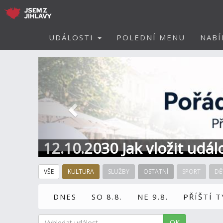
UDÁLOSTI
POLEDNÍ MENU
NABÍ
Předchozí
12.10.2030 Jak vložit udál
VŠE
KULTURA
SLUŽBY
OSTATNÍ
SPORT
DĚ
DNES
SO 8.8.
NE 9.8.
PŘÍŠTÍ 
OK