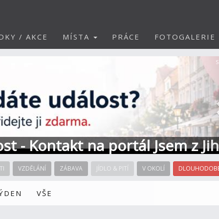
DKY / AKCE
MÍSTA
PRÁCE
FOTOGALERIE
S
ost - Kontakt na portál Jsem z Ji
TI
VZDĚLÁNÍ
ZÁBAVA
JÍDLO & PITÍ
V OKOLÍ
DLOUHODOBÉ
TÝDEN
VŠE