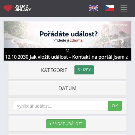
Předchozí
Další
Sponzorováno
12.10.2030 Jak vložit událost - Kontakt na portál Jsem z
Jihlavy
KATEGORIE
SLUŽBY
DATUM
OK
+ PŘIDAT UDÁLOST