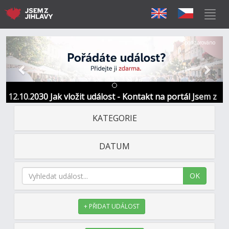
Předchozí
Další
Sponzorováno
12.10.2030 Jak vložit událost - Kontakt na portál Jsem z
Jihlavy
KATEGORIE
DATUM
OK
+ PŘIDAT UDÁLOST