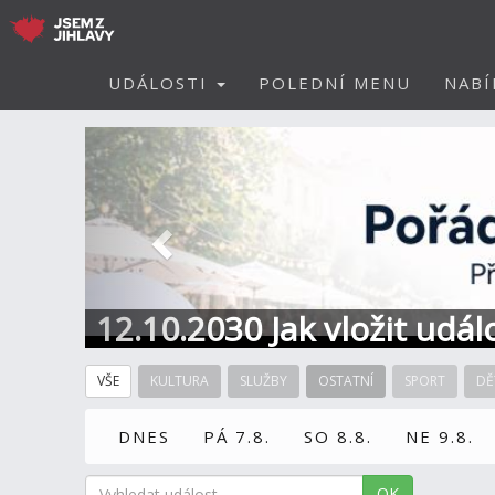
UDÁLOSTI
POLEDNÍ MENU
NABÍ
Předchozí
12.10.2030 Jak vložit udál
VŠE
KULTURA
SLUŽBY
OSTATNÍ
SPORT
DĚ
DNES
PÁ 7.8.
SO 8.8.
NE 9.8.
OK