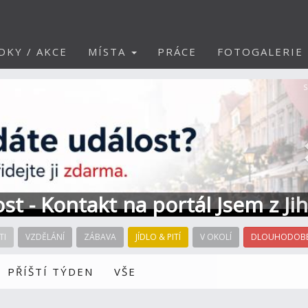
DKY / AKCE
MÍSTA
PRÁCE
FOTOGALERIE
S
ost - Kontakt na portál Jsem z Ji
TI
VZDĚLÁNÍ
ZÁBAVA
JÍDLO & PITÍ
V OKOLÍ
DLOUHODOBÉ
PŘÍŠTÍ TÝDEN
VŠE